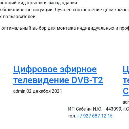
нешний вид крыши и фасад здания.
 большинстве ситуации. Лучшее соотношение цена / каче
х пользователей.
 оптимальный выбор для монтажа индивидуальных и проф
ение в Самарской области
Цифровое эфирное
Ц
телевидение DVB-T2
т
С
admin
02 декабря 2021
ad
ИП Саблин И.Ю. 443099, г.С
тел.
+7 927 687 12 15