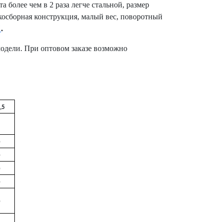
олее чем в 2 раза легче стальной, размер
гкосборная конструкция, малый вес, поворотный
"
.
модели. При оптовом заказе возможно
,5
0
0
0
0
0