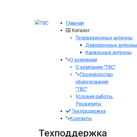
Главная
Каталог
Телевизионные антенны
Диапазонные антенн
Канальные антенны
">
О компании
О компании "ТВС"
">
Производство
оборудования
"ТВС"
Условия работы,
Реквизиты
Теxподдержка
">
Контакты
Теxподдержка