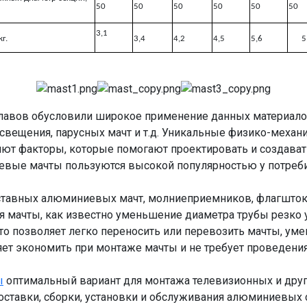
50
50
50
50
50
50
3,1
кг.
3,4
4,2
4,5
5,6
5
авов обусловили широкое применение данных материалов
вещения, парусных мачт и т.д. Уникальные физико-механи
т факторы, которые помогают проектировать и создавать
евые мачты пользуются высокой популярностью у потреби
оставных алюминиевых мачт, молниеприемников, флагшток
я мачты, как известно уменьшение диаметра трубы резко 
что позволяет легко переносить или перевозить мачты, ум
яет экономить при монтаже мачты и не требует проведени
ы
оптимальный вариант для монтажа телевизионных и други
ставки, сборки, установки и обслуживания алюминиевых 