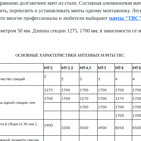
мо долговечнее мачт из стали. Составная алюминиевая мачта б
сить, перевозить и устанавливать мачты одному монтажнику. Ле
а, что многие профессионалы и любители выбирают
мачты "ТВС
метром 50 мм. Длинна секции 1275, 1700 мм, в зависимости от 
ОСНОВНЫЕ ХАРАКТЕРИСТИКИ АНТЕННЫХ
МАЧТЫ ТВС
:
МТ-3
МТ-3,3
МТ-4,5
МТ-5
МТ-6
МТ-6
2
чество секций
2
3
3
4
4
1275
1700
1700
1700
1700
170
1700
1700
1270
1700
1275
170
а одной секции, мм
1700
1700
1700
170
1700
170
та в сборе (± 30 мм ),
2900
3300
4500
4900
6050
650
жный диаметр секции,