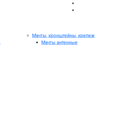
Мачты, кронштейны, крепеж
ы
Мачты антенные