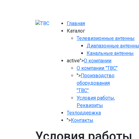
Главная
Каталог
Телевизионные антенны
Диапазонные антенн
Канальные антенны
active">
О компании
О компании "ТВС"
">
Производство
оборудования
"ТВС"
Условия работы,
Реквизиты
Теxподдержка
">
Контакты
Условия работы,