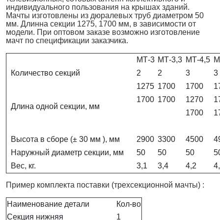
индивидуального пользования на крышах зданий.
Мачты изготовлены из дюралевых труб диаметром 50
мм. Длинна секции 1275, 1700 мм, в зависимости от
модели. При оптовом заказе возможно изготовление
мачт по спецификации заказчика.
МТ-3
МТ-3,3
МТ-4,5
М
Количество секций
2
2
3
3
1275
1700
1700
1
1700
1700
1270
1
Длина одной секции, мм
1700
1
Высота в сборе (± 30 мм ), мм
2900
3300
4500
4
Наружный диаметр секции, мм
50
50
50
5
Вес, кг.
3,1
3,4
4,2
4
Пример комплекта поставки (трехсекционной мачты) :
Наименование детали
Кол-во
Секция нижняя
1