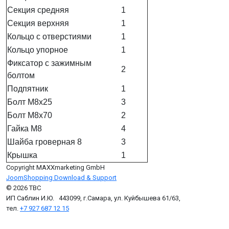
Секция средняя
1
Секция верхняя
1
Кольцо с отверстиями
1
Кольцо упорное
1
Фиксатор с зажимным
2
болтом
Подпятник
1
Болт М8х25
3
Болт М8х70
2
Гайка М8
4
Шайба гроверная 8
3
Крышка
1
Copyright MAXXmarketing GmbH
JoomShopping Download & Support
© 2026 ТВС
ИП Саблин И.Ю. 443099, г.Самара, ул. Куйбышева 61/63,
тел.
+7 927 687 12 15