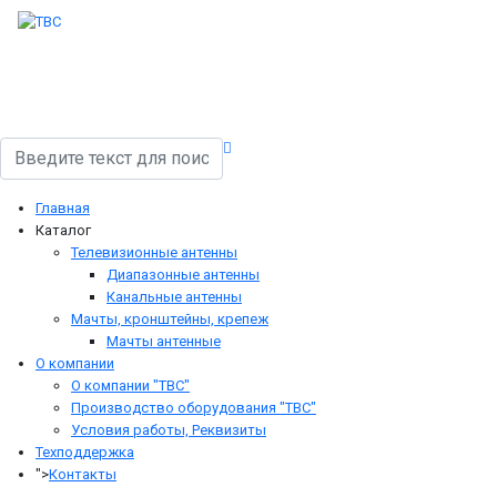
Поиск
Главная
Каталог
Телевизионные антенны
Диапазонные антенны
Канальные антенны
Мачты, кронштейны, крепеж
Мачты антенные
О компании
О компании "ТВС"
Производство оборудования "ТВС"
Условия работы, Реквизиты
Теxподдержка
">
Контакты