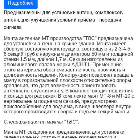
Подробнее
Предназначены для установки антенн, комплексов
антенн, для улучшения условий приема - передачи
сигнала.
Мачта антенная МТ производства "ТВС" предназначена
для установки антенн на крыше здания. Мачта имеет
сборную составную конструкцию, состоящую из 2-3-4-5-
6 секций труб с наружным диаметром 50 мм и толщиной
стенки 1.5 мм, длиной 1,7 м. Секции изготовлены из
алюминиевого сплава марки АД31Т1. Применение
этого материала обеспечивает легкость, прочность и
долговечность изделия. Конструкция позволяет вращать
мачту в горизонтальной плоскости относительно опоры
крепления, что дает возможность ориентировать
антенну, не опуская мачту. В комплект входит подпятник
и кольцо для растяжек. В комплекте мачт МТ-8 и МТ-10 с
вертикальным подъемом секций, предусмотрено
приспособление для подъема, в виде швеллера внутри
которого производится сборка и подъем секций мачты.
Спецификация на мачты "ТВС":
Мачта МТ секционная предназначена для установки
телевизионных, сотовых антенн коллективного и