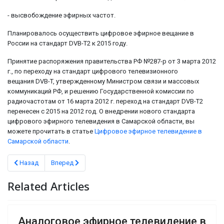
- высвобождение эфирных частот.
Планировалось осуществить цифровое эфирное вещание в
России на стандарт DVB-T2 к 2015 году.
Принятие распоряжения правительства РФ №287-р от 3 марта 2012
г., по переходу на стандарт цифрового телевизионного
вещания DVB-T, утвержденному Министром связи и массовых
коммуникаций РФ, и решению Государственной комиссии по
радиочастотам от 16 марта 2012 г. переход на стандарт DVB-T2
перенесен с 2015 на 2012 год. О внедрении нового стандарта
цифрового эфирного телевидения в Самарской области, вы
можете прочитать в статье
Цифровое эфирное телевидение в
Самарской области
.
Предыдущий: Аналоговое эфирное телевидение в Самарской обла
Следующий: Цифровое эфирное телевидение DVB-T2 в 
Назад
Вперед
Related Articles
Аналоговое эфирное телевидение в