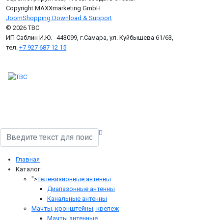
Copyright MAXXmarketing GmbH
JoomShopping Download & Support
© 2026 ТВС
ИП Саблин И.Ю. 443099, г.Самара, ул. Куйбышева 61/63,
тел.
+7 927 687 12 15
Поиск
Главная
Каталог
">
Телевизионные антенны
Диапазонные антенны
Канальные антенны
Мачты, кронштейны, крепеж
Мачты антенные